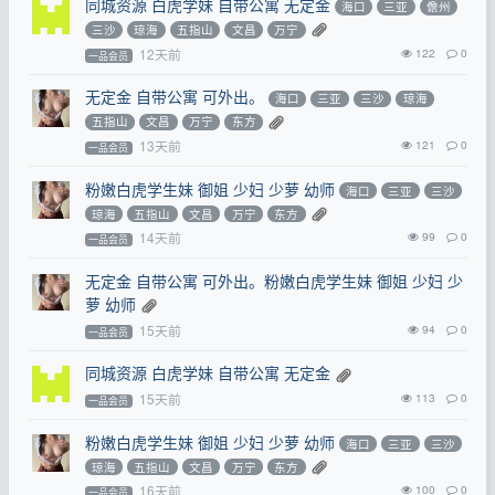
同城资源 白虎学妹 自带公寓 无定金
海口
三亚
儋州
三沙
琼海
五指山
文昌
万宁
12天前
122
0
一品会员
无定金 自带公寓 可外出。
海口
三亚
三沙
琼海
五指山
文昌
万宁
东方
13天前
121
0
一品会员
粉嫩白虎学生妹 御姐 少妇 少萝 幼师
海口
三亚
三沙
琼海
五指山
文昌
万宁
东方
14天前
99
0
一品会员
无定金 自带公寓 可外出。粉嫩白虎学生妹 御姐 少妇 少
萝 幼师
15天前
94
0
一品会员
同城资源 白虎学妹 自带公寓 无定金
15天前
113
0
一品会员
粉嫩白虎学生妹 御姐 少妇 少萝 幼师
海口
三亚
三沙
琼海
五指山
文昌
万宁
东方
16天前
100
0
一品会员