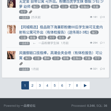
无定金 自带公寓 可外出。粉嫩白虎学生妹 御姐 少妇 少
萝 幼师
海口
三亚
儋州
三沙
琼海
五指山
文昌
万宁
25天前
181
0
一品会员
【同城精选】极品刚下海兼职粉嫩00后学生妹可无套内
射有公寓可外出（有体检报告）(送伟哥2-3粒)
海口
三亚
琼海
文昌
万宁
东方
←
一品粉嫩学生妹
1月前
294
1
一品会员
风骚御姐口技极棒，高潮会夹会喷（有体检报告）可公
寓
海口
三亚
儋州
三沙
琼海
五指山
文昌
万宁
1月前
321
0
一品会员
1
2
3
4
5
6
7
8
▶
Powered by
Processed:
, SQL:
一品楼论坛
0.346
36