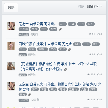
排序：
回帖时间
最新
无定金 自带公寓 可外出。
海口
三亚
三沙
琼海
五指山
文昌
万宁
东方
5天前
81
0
一品会员
同城资源 白虎学妹 自带公寓 无定金
海口
三亚
儋州
三沙
琼海
五指山
文昌
万宁
5天前
68
0
发帖员
【同城精品】极品嫩粉 车模 学妹 护士 少妇个人兼职
（有公寓可内射）有体检报告
9天前
108
0
发帖员
无定金 自带公寓 可外出。粉嫩白虎学生妹 御姐 少妇 少
萝 幼师
海口
三亚
三沙
琼海
五指山
文昌
万宁
东方
12天前
116
0
一品会员