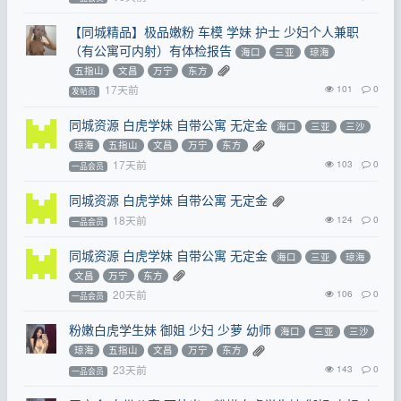
【同城精品】极品嫩粉 车模 学妹 护士 少妇个人兼职
（有公寓可内射）有体检报告
海口
三亚
琼海
五指山
文昌
万宁
东方
17天前
101
0
发帖员
同城资源 白虎学妹 自带公寓 无定金
海口
三亚
三沙
琼海
五指山
文昌
万宁
东方
17天前
103
0
一品会员
同城资源 白虎学妹 自带公寓 无定金
18天前
124
0
一品会员
同城资源 白虎学妹 自带公寓 无定金
海口
三亚
琼海
文昌
万宁
东方
20天前
106
0
一品会员
粉嫩白虎学生妹 御姐 少妇 少萝 幼师
海口
三亚
三沙
琼海
五指山
文昌
万宁
东方
23天前
143
0
一品会员