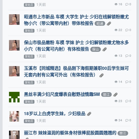
1天前
16
0
发帖员
昭通市上市新品 车模 大学生 护士 少妇在线解锁粉嫩尤
物小穴（带公寓带内射）带体检报告
昭通
1天前
22
0
发帖员
保山市极品嫩粉 车模 学妹 护士 少妇解锁粉嫩尤物水多
小穴（有公寓可内射）有体检报告
保山
1天前
13
0
发帖员
玉溪市【同城精选】极品刚下海假期兼职00后学生妹可
无套内射有公寓可外出（有体检报告）
1天前
14
0
发帖员
黑丝丰满少妇尺度爆表自慰野战情趣SM
丽江
1天前
23
0
发帖员
18岁以上白虎学生妹，少妇极品
1天前
34
0
发帖员
丽江市 妹妹温润的躯体身材很棒屁股圆圆翘翘的
丽江