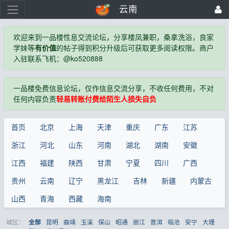
云南
欢迎来到一品楼性息交流论坛，分享楼凤兼职，桑拿洗浴，良家
学妹等
有价值
的帖子得到积分升级后可获取更多阅读权限。商户
入驻联系飞机：@ko520888
一品楼免费信息论坛，仅作信息交流分享，不收任何费用，不对
任何内容负责
轻易转账付费给陌生人损失自负
首页
北京
上海
天津
重庆
广东
江苏
浙江
河北
山东
河南
湖北
湖南
安徽
江西
福建
陕西
甘肃
宁夏
四川
广西
贵州
云南
辽宁
黑龙江
吉林
新疆
内蒙古
山西
青海
西藏
海南
城区：
昆明
曲靖
玉溪
保山
昭通
丽江
普洱
临沧
安宁
大理
全部