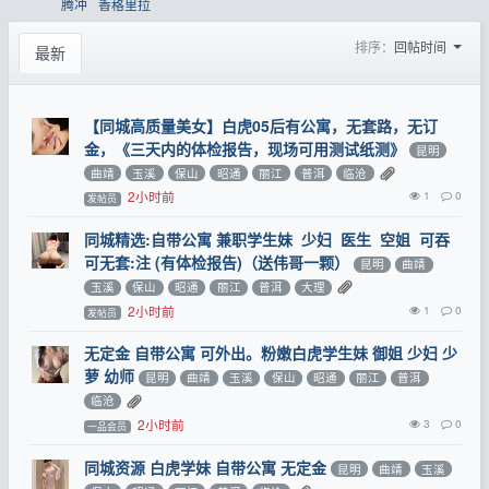
腾冲
香格里拉
排序：
回帖时间
最新
【同城高质量美女】白虎05后有公寓，无套路，无订
金，《三天内的体检报告，现场可用测试纸测》
昆明
曲靖
玉溪
保山
昭通
丽江
普洱
临沧
2小时前
1
0
发帖员
同城精选:自带公寓 兼职学生妹 少妇 医生 空姐 可吞
可无套:注 (有体检报告)（送伟哥一颗）
昆明
曲靖
玉溪
保山
昭通
丽江
普洱
大理
2小时前
1
0
发帖员
无定金 自带公寓 可外出。粉嫩白虎学生妹 御姐 少妇 少
萝 幼师
昆明
曲靖
玉溪
保山
昭通
丽江
普洱
临沧
2小时前
3
0
一品会员
同城资源 白虎学妹 自带公寓 无定金
昆明
曲靖
玉溪