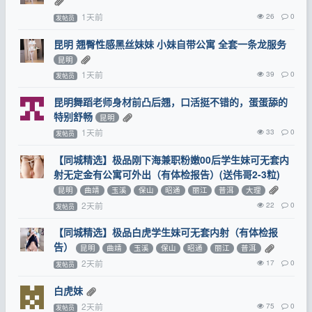
1天前
26
0
发帖员
昆明 翘臀性感黑丝妹妹 小妹自带公寓 全套一条龙服务
昆明
1天前
39
0
发帖员
昆明舞蹈老师身材前凸后翘，口活挺不错的，蛋蛋舔的
特别舒畅
昆明
1天前
33
0
发帖员
【同城精选】极品刚下海兼职粉嫩00后学生妹可无套内
射无定金有公寓可外出（有体检报告）(送伟哥2-3粒)
昆明
曲靖
玉溪
保山
昭通
丽江
普洱
大理
2天前
22
0
发帖员
【同城精选】极品白虎学生妹可无套内射（有体检报
告）
昆明
曲靖
玉溪
保山
昭通
丽江
普洱
2天前
17
0
发帖员
白虎妹
2天前
75
0
发帖员