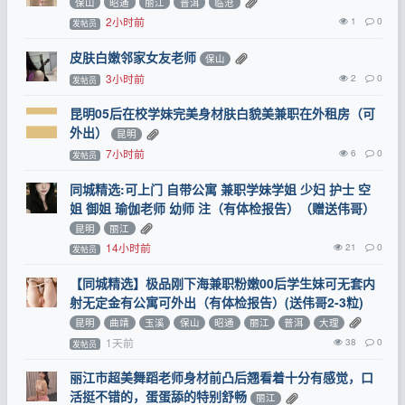
保山
昭通
丽江
普洱
临沧
2小时前
1
0
发帖员
皮肤白嫩邻家女友老师
保山
3小时前
2
0
发帖员
昆明05后在校学妹完美身材肤白貌美兼职在外租房（可
外出）
昆明
7小时前
6
0
发帖员
同城精选:可上门 自带公寓 兼职学妹学姐 少妇 护士 空
姐 御姐 瑜伽老师 幼师 注（有体检报告）（赠送伟哥）
昆明
丽江
14小时前
21
0
发帖员
【同城精选】极品刚下海兼职粉嫩00后学生妹可无套内
射无定金有公寓可外出（有体检报告）(送伟哥2-3粒)
昆明
曲靖
玉溪
保山
昭通
丽江
普洱
大理
1天前
38
0
发帖员
丽江市超美舞蹈老师身材前凸后翘看着十分有感觉，口
活挺不错的，蛋蛋舔的特别舒畅
丽江