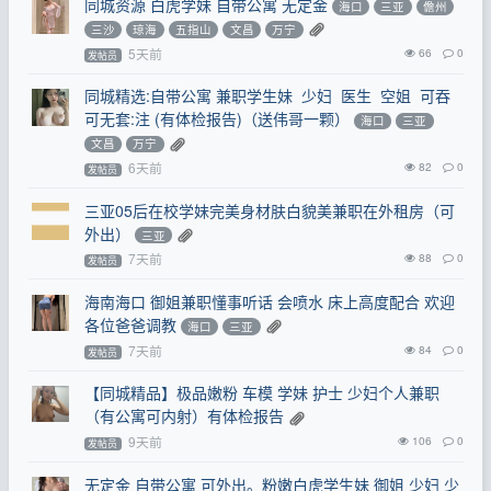
同城资源 白虎学妹 自带公寓 无定金
海口
三亚
儋州
三沙
琼海
五指山
文昌
万宁
5天前
66
0
发帖员
同城精选:自带公寓 兼职学生妹 少妇 医生 空姐 可吞
可无套:注 (有体检报告)（送伟哥一颗）
海口
三亚
文昌
万宁
6天前
82
0
发帖员
三亚05后在校学妹完美身材肤白貌美兼职在外租房（可
外出）
三亚
7天前
88
0
发帖员
海南海口 御姐兼职懂事听话 会喷水 床上高度配合 欢迎
各位爸爸调教
海口
三亚
7天前
84
0
发帖员
【同城精品】极品嫩粉 车模 学妹 护士 少妇个人兼职
（有公寓可内射）有体检报告
9天前
106
0
发帖员
无定金 自带公寓 可外出。粉嫩白虎学生妹 御姐 少妇 少