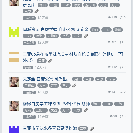
萝 幼师
海口
三亚
三沙
琼海
五指山
文昌
万宁
东方
12天前
115
0
一品会员
同城资源 白虎学妹 自带公寓 无定金
海口
三亚
儋州
三沙
琼海
五指山
文昌
万宁
12天前
121
0
一品会员
三亚05后在校学妹完美身材肤白貌美兼职在外租房（可
外出）
三亚
12天前
112
0
发帖员
无定金 自带公寓 可外出。
海口
三亚
三沙
琼海
五指山
文昌
万宁
东方
13天前
121
0
一品会员
粉嫩白虎学生妹 御姐 少妇 少萝 幼师
海口
三亚
三沙
琼海
五指山
文昌
万宁
东方
14天前
98
0
一品会员
三亚市学妹水多容易高潮粉嫩
三亚