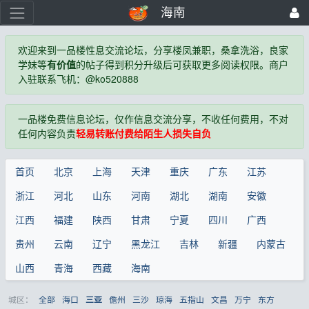
海南
欢迎来到一品楼性息交流论坛，分享楼凤兼职，桑拿洗浴，良家
学妹等
有价值
的帖子得到积分升级后可获取更多阅读权限。商户
入驻联系飞机：@ko520888
一品楼免费信息论坛，仅作信息交流分享，不收任何费用，不对
任何内容负责
轻易转账付费给陌生人损失自负
首页
北京
上海
天津
重庆
广东
江苏
浙江
河北
山东
河南
湖北
湖南
安徽
江西
福建
陕西
甘肃
宁夏
四川
广西
贵州
云南
辽宁
黑龙江
吉林
新疆
内蒙古
山西
青海
西藏
海南
城区：
全部
海口
儋州
三沙
琼海
五指山
文昌
万宁
东方
三亚