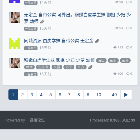
14天前
98
0
一品会员
无定金 自带公寓 可外出。粉嫩白虎学生妹 御姐 少妇 少
萝 幼师
15天前
94
0
一品会员
同城资源 白虎学妹 自带公寓 无定金
15天前
113
0
一品会员
粉嫩白虎学生妹 御姐 少妇 少萝 幼师
海口
三亚
三沙
琼海
五指山
文昌
万宁
东方
16天前
100
0
一品会员
1
2
3
4
5
6
7
8
9
10
...49
▶
Powered by
Processed:
, SQL:
一品楼论坛
0.388
39