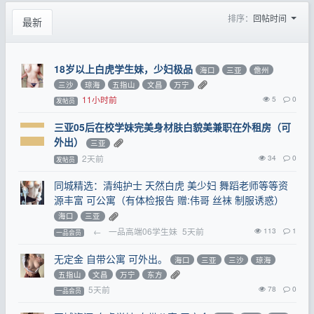
排序：
回帖时间
最新
18岁以上白虎学生妹，少妇极品
海口
三亚
儋州
三沙
琼海
五指山
文昌
万宁
11小时前
5
0
发帖员
三亚05后在校学妹完美身材肤白貌美兼职在外租房（可
外出）
三亚
2天前
34
0
发帖员
同城精选：清纯护士 天然白虎 美少妇 舞蹈老师等等资
源丰富 可公寓（有体检报告 赠:伟哥 丝袜 制服诱惑）
海口
三亚
←
一品高端06学生妹
5天前
113
1
一品会员
无定金 自带公寓 可外出。
海口
三亚
三沙
琼海
五指山
文昌
万宁
东方
5天前
78
0
一品会员