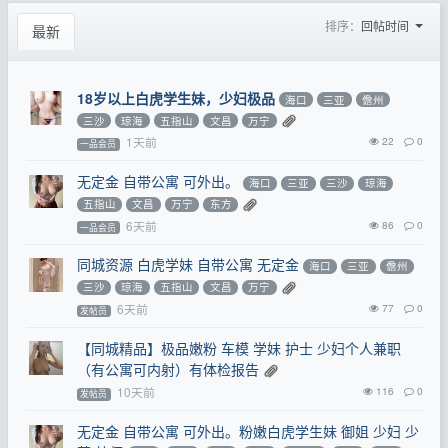
排序：
回帖时间
最新
18岁以上白虎学生妹，少妇极品
海口
三亚
儋州
三沙
琼海
五指山
文昌
万宁
1天前
22
0
一品会员
无定金 自带公寓 可外出。
海口
三亚
三沙
琼海
五指山
文昌
万宁
东方
6天前
86
0
一品会员
同城资源 白虎学妹 自带公寓 无定金
海口
三亚
儋州
三沙
琼海
五指山
文昌
万宁
6天前
77
0
发帖员
【同城精品】极品嫩粉 车模 学妹 护士 少妇个人兼职
（有公寓可内射）有体检报告
10天前
116
0
发帖员
无定金 自带公寓 可外出。粉嫩白虎学生妹 御姐 少妇 少