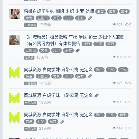
粉嫩白虎学生妹 御姐 少妇 少萝 幼师
海口
三亚
三沙
琼海
五指山
文昌
万宁
东方
17天前
103
0
一品会员
【同城精品】极品嫩粉 车模 学妹 护士 少妇个人兼职
（有公寓可内射）有体检报告
海口
三亚
琼海
五指山
文昌
万宁
东方
18天前
105
0
发帖员
同城资源 白虎学妹 自带公寓 无定金
海口
三亚
三沙
琼海
五指山
文昌
万宁
东方
18天前
107
0
一品会员
同城资源 白虎学妹 自带公寓 无定金
19天前
129
0
一品会员
同城资源 白虎学妹 自带公寓 无定金
海口
三亚
琼海
文昌
万宁
东方
21天前
111
0
一品会员