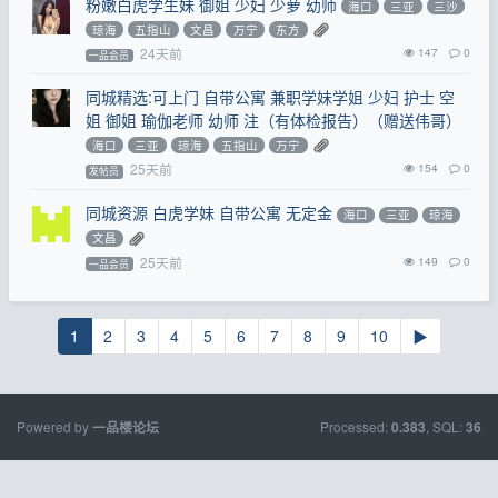
粉嫩白虎学生妹 御姐 少妇 少萝 幼师
海口
三亚
三沙
琼海
五指山
文昌
万宁
东方
24天前
147
0
一品会员
同城精选:可上门 自带公寓 兼职学妹学姐 少妇 护士 空
姐 御姐 瑜伽老师 幼师 注（有体检报告）（赠送伟哥）
海口
三亚
琼海
五指山
万宁
25天前
154
0
发帖员
同城资源 白虎学妹 自带公寓 无定金
海口
三亚
琼海
文昌
25天前
149
0
一品会员
1
2
3
4
5
6
7
8
9
10
▶
Powered by
Processed:
, SQL:
一品楼论坛
0.383
36