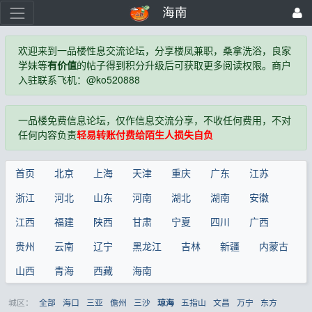
海南
欢迎来到一品楼性息交流论坛，分享楼凤兼职，桑拿洗浴，良家
学妹等
有价值
的帖子得到积分升级后可获取更多阅读权限。商户
入驻联系飞机：@ko520888
一品楼免费信息论坛，仅作信息交流分享，不收任何费用，不对
任何内容负责
轻易转账付费给陌生人损失自负
首页
北京
上海
天津
重庆
广东
江苏
浙江
河北
山东
河南
湖北
湖南
安徽
江西
福建
陕西
甘肃
宁夏
四川
广西
贵州
云南
辽宁
黑龙江
吉林
新疆
内蒙古
山西
青海
西藏
海南
城区：
全部
海口
三亚
儋州
三沙
五指山
文昌
万宁
东方
琼海