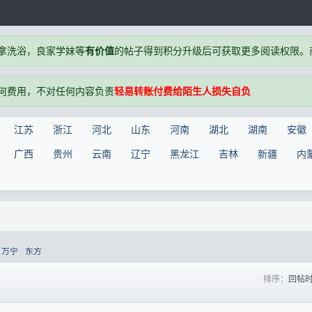
拿洗浴，良家学妹等
有价值
的帖子得到积分升级后可获取更多阅读权限。商户
何费用，不对任何内容负责
轻易转账付费给陌生人损失自负
江苏
浙江
河北
山东
河南
湖北
湖南
安徽
广西
贵州
云南
辽宁
黑龙江
吉林
新疆
内
万宁
东方
排序：
回帖