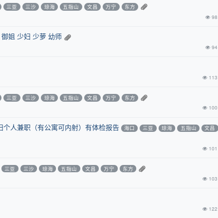
三亚
三沙
琼海
五指山
文昌
万宁
东方
98
御姐 少妇 少萝 幼师
94
113
三亚
三沙
琼海
五指山
文昌
万宁
东方
100
少妇个人兼职（有公寓可内射）有体检报告
海口
三亚
琼海
五指山
文昌
101
三亚
三沙
琼海
五指山
文昌
万宁
东方
103
122