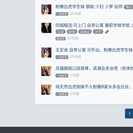
粉嫩白虎学生妹 御姐 少妇 少萝 幼师
海口
23天前
一品会员
同城精选:可上门 自带公寓 兼职学妹学姐 
三亚
琼海
五指山
万宁
24天前
发帖员
无定金 自带公寓 可外出。粉嫩白虎学生妹 
25天前
一品会员
风骚御姐口技极棒，高潮会夹会喷（有体
1月前
一品会员
纯天然白虎刚做不久粉嫩B紧水多会拉丝
2月前
一品会员
1