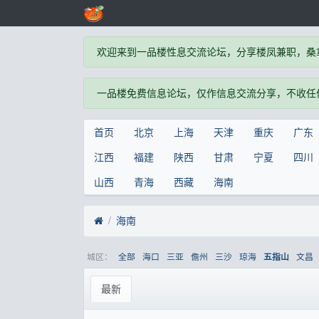
欢迎来到一品楼性息交流论坛，分享楼凤兼职，桑
一品楼免费信息论坛，仅作信息交流分享，不收任
首页
北京
上海
天津
重庆
广东
江西
福建
陕西
甘肃
宁夏
四川
山西
青海
西藏
海南
海南
城区：
全部
海口
三亚
儋州
三沙
琼海
文昌
五指山
最新