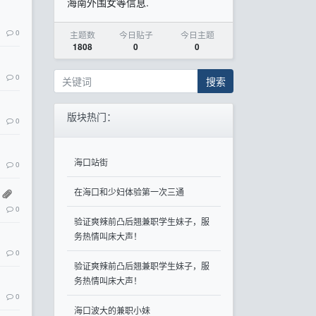
海南外围女等信息.
0
主题数
今日贴子
今日主题
1808
0
0
0
搜索
版块热门：
0
海口站街
0
在海口和少妇体验第一次三通
0
验证爽辣前凸后翘兼职学生妹子，服
务热情叫床大声！
0
验证爽辣前凸后翘兼职学生妹子，服
务热情叫床大声！
0
海口波大的兼职小妹