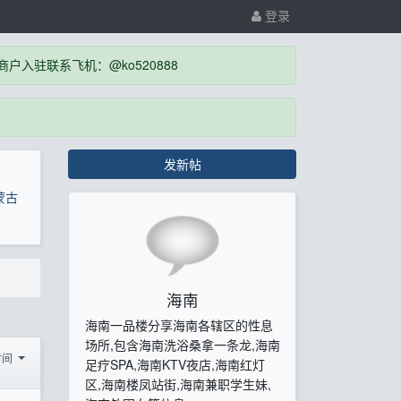
登录
入驻联系飞机：@ko520888
发新帖
蒙古
海南
海南一品楼分享海南各辖区的性息
场所,包含海南洗浴桑拿一条龙,海南
时间
足疗SPA,海南KTV夜店,海南红灯
区,海南楼凤站街,海南兼职学生妹,