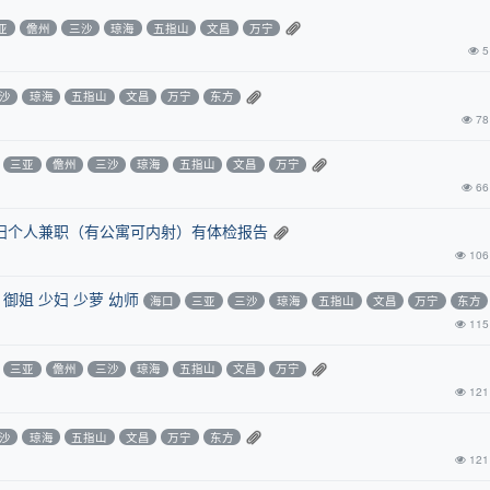
亚
儋州
三沙
琼海
五指山
文昌
万宁
5
沙
琼海
五指山
文昌
万宁
东方
78
三亚
儋州
三沙
琼海
五指山
文昌
万宁
66
少妇个人兼职（有公寓可内射）有体检报告
106
御姐 少妇 少萝 幼师
海口
三亚
三沙
琼海
五指山
文昌
万宁
东方
115
三亚
儋州
三沙
琼海
五指山
文昌
万宁
121
沙
琼海
五指山
文昌
万宁
东方
121