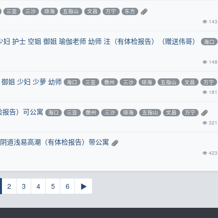
三亚
三沙
琼海
五指山
文昌
万宁
东方
143
少妇 护士 空姐 御姐 瑜伽老师 幼师 注（有体检报告）（赠送伟哥）
海口
148
御姐 少妇 少萝 幼师
海口
三亚
儋州
三沙
琼海
五指山
文昌
万宁
181
检报告）可公寓
海口
三亚
儋州
三沙
琼海
五指山
文昌
万宁
321
，阴道浅易高潮（有体检报告）带公寓
423
2
3
4
5
6
▶