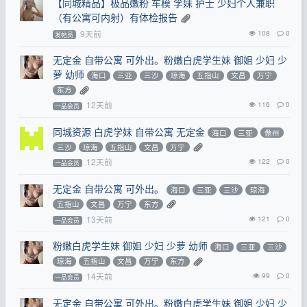
【同城精品】极品嫩粉 车模 学妹 护士 少妇个人兼职
（有公寓可内射）有体检报告
9天前
108
0
发帖员
无定金 自带公寓 可外出。粉嫩白虎学生妹 御姐 少妇 少
萝 幼师
海口
三亚
三沙
琼海
五指山
文昌
万宁
东方
12天前
116
0
一品会员
同城资源 白虎学妹 自带公寓 无定金
海口
三亚
儋州
三沙
琼海
五指山
文昌
万宁
12天前
122
0
一品会员
无定金 自带公寓 可外出。
海口
三亚
三沙
琼海
五指山
文昌
万宁
东方
13天前
121
0
一品会员
粉嫩白虎学生妹 御姐 少妇 少萝 幼师
海口
三亚
三沙
琼海
五指山
文昌
万宁
东方
14天前
99
0
一品会员
无定金 自带公寓 可外出。粉嫩白虎学生妹 御姐 少妇 少