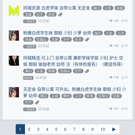
同城资源 白虎学妹 自带公寓 无定金
海口
三亚
琼海
文昌
万宁
东方
20天前
106
0
一品会员
粉嫩白虎学生妹 御姐 少妇 少萝 幼师
海口
三亚
三沙
琼海
五指山
文昌
万宁
东方
23天前
143
0
一品会员
同城精选:可上门 自带公寓 兼职学妹学姐 少妇 护士 空
姐 御姐 瑜伽老师 幼师 注（有体检报告）（赠送伟哥）
海口
三亚
琼海
五指山
万宁
24天前
149
0
发帖员
无定金 自带公寓 可外出。粉嫩白虎学生妹 御姐 少妇 少
萝 幼师
海口
三亚
儋州
三沙
琼海
五指山
文昌
万宁
25天前
181
0
一品会员
1
2
3
4
5
6
7
8
9
10
▶