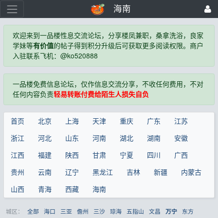
海南
欢迎来到一品楼性息交流论坛，分享楼凤兼职，桑拿洗浴，良家
学妹等
有价值
的帖子得到积分升级后可获取更多阅读权限。商户
入驻联系飞机：@ko520888
一品楼免费信息论坛，仅作信息交流分享，不收任何费用，不对
任何内容负责
轻易转账付费给陌生人损失自负
首页
北京
上海
天津
重庆
广东
江苏
浙江
河北
山东
河南
湖北
湖南
安徽
江西
福建
陕西
甘肃
宁夏
四川
广西
贵州
云南
辽宁
黑龙江
吉林
新疆
内蒙古
山西
青海
西藏
海南
城区：
全部
海口
三亚
儋州
三沙
琼海
五指山
文昌
东方
万宁