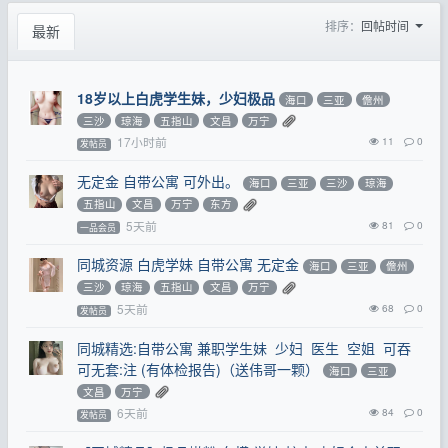
排序：
回帖时间
最新
18岁以上白虎学生妹，少妇极品
海口
三亚
儋州
三沙
琼海
五指山
文昌
万宁
17小时前
11
0
发帖员
无定金 自带公寓 可外出。
海口
三亚
三沙
琼海
五指山
文昌
万宁
东方
5天前
81
0
一品会员
同城资源 白虎学妹 自带公寓 无定金
海口
三亚
儋州
三沙
琼海
五指山
文昌
万宁
5天前
68
0
发帖员
同城精选:自带公寓 兼职学生妹 少妇 医生 空姐 可吞
可无套:注 (有体检报告)（送伟哥一颗）
海口
三亚
文昌
万宁
6天前
84
0
发帖员