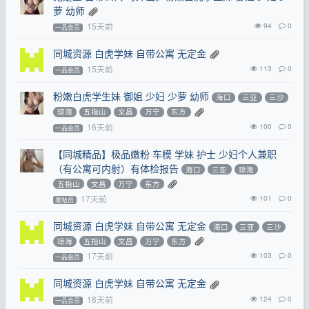
萝 幼师
15天前
94
0
一品会员
同城资源 白虎学妹 自带公寓 无定金
15天前
113
0
一品会员
粉嫩白虎学生妹 御姐 少妇 少萝 幼师
海口
三亚
三沙
琼海
五指山
文昌
万宁
东方
16天前
100
0
一品会员
【同城精品】极品嫩粉 车模 学妹 护士 少妇个人兼职
（有公寓可内射）有体检报告
海口
三亚
琼海
五指山
文昌
万宁
东方
17天前
101
0
发帖员
同城资源 白虎学妹 自带公寓 无定金
海口
三亚
三沙
琼海
五指山
文昌
万宁
东方
17天前
103
0
一品会员
同城资源 白虎学妹 自带公寓 无定金
18天前
124
0
一品会员