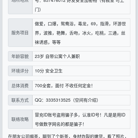
门）
做爱，口爆，鸳鸯浴，毒龙，69，指滑，环游世
服务项目
界，波推，艳舞，舌吻，冰火，吃桃，三通，丝
袜诱惑，等等
23岁 自带公寓个人兼职
年龄容貌
10分 安全卫生
环境评分
700全套，面付 不收任何定金！
总体消费
QQ：3335313525（空间有介绍）
联系方式
冒充ID账号盗用骗子多，认准ID号！凡是是用ID
联络攻略
号做数字网名的都是骗子！
在朋友公司喝茶，聊到了个新茶，身材炸裂的嫩货，看了照片，