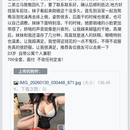
二弟立马致敬回礼了，要了联系联系好，确认后顺利抵达,地方好
找驱车前往，妹子看起来刚做这个没多久，首先到浴室一起泡鸳
鸯浴泡完澡再去床上做，姿势很多，后面干的时候也很紧，也可
以自己调教，妹妹下面特别湿，干的时候，她那销魂的小脸更加
带感了，娇喘的声音就像是兴奋剂，让我越来越猛的干她，高潮
后，妹妹和我还温存了几分种，简直就是迷人的妖精，眼睛特别
也温柔，让我超满足，我觉得这钱花的一点不冤枉，不得不说服
务真的很舒服，让我很满足，推荐各位狼友可以去爽一下
23岁 自带公寓个人兼职
700全套，面付 不收任何定金！
上传的附件：
IMG_20260130_030448_871.jpg
(大小：136.45
K，下载次数：0)