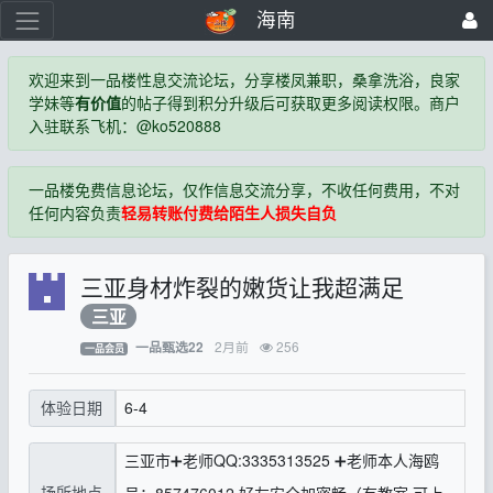
海南
欢迎来到一品楼性息交流论坛，分享楼凤兼职，桑拿洗浴，良家
学妹等
有价值
的帖子得到积分升级后可获取更多阅读权限。商户
入驻联系飞机：@ko520888
一品楼免费信息论坛，仅作信息交流分享，不收任何费用，不对
任何内容负责
轻易转账付费给陌生人损失自负
三亚身材炸裂的嫩货让我超满足
三亚
2月前
256
一品甄选22
一品会员
6-4
体验日期
三亚市➕老师QQ:3335313525 ➕老师本人海鸥
场所地点
号：857476012 好友安全加密畅（有教室 可上