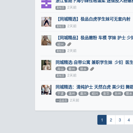
浙江省刚下海小妹性格温柔 迷情投入粉嫩桃
2天前
发帖员
【同城精选】极品白虎学生妹可无套内射
2天前
发帖员
【同城精品】极品嫩粉 车模 学妹 护士 
绍兴
2天前
发帖员
同城精选:自带公寓 兼职学生妹 少妇 医生
舟山
衢州
丽水
2天前
发帖员
同城精选：清纯护士 天然白虎 美少妇 舞
宁波
温州
嘉兴
绍兴
金华
台州
丽水
2天前
一品会员
1
2
3
4