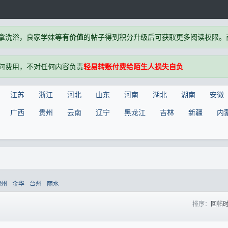
拿洗浴，良家学妹等
有价值
的帖子得到积分升级后可获取更多阅读权限。商户
何费用，不对任何内容负责
轻易转账付费给陌生人损失自负
江苏
浙江
河北
山东
河南
湖北
湖南
安徽
广西
贵州
云南
辽宁
黑龙江
吉林
新疆
内
衢州
金华
台州
丽水
排序：
回帖