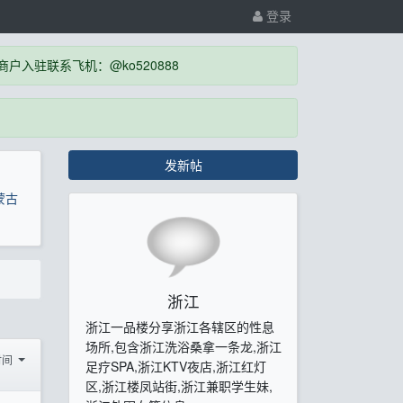
登录
入驻联系飞机：@ko520888
发新帖
蒙古
浙江
浙江一品楼分享浙江各辖区的性息
场所,包含浙江洗浴桑拿一条龙,浙江
时间
足疗SPA,浙江KTV夜店,浙江红灯
区,浙江楼凤站街,浙江兼职学生妹,