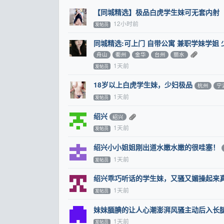
【同城精选】极品白虎学生妹可无套内射
12小时前
发帖员
同城精选:可上门 自带公寓 兼职学妹学姐 
舟山
衢州
金华
台州
丽水
1天前
发帖员
18岁以上白虎学生妹，少妇极品
杭州
宁
1天前
发帖员
绍兴
绍兴
1天前
发帖员
绍兴小小姐姐刚出道水嫩水嫩的很哇塞！
1天前
发帖员
绍兴乖巧听话的学生妹，又骚又媚操起来
1天前
发帖员
妹妹腼腆的让人心潮澎湃风骚主动后入长
1天前
发帖员