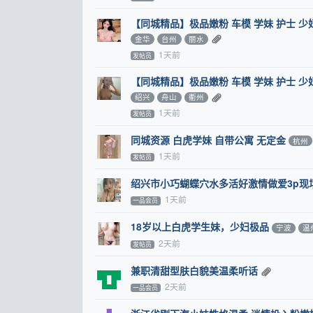
【同城精品】极品嫩粉 车模 学妹 护士 
金华
台州
丽水
1天前
发帖员
【同城精品】极品嫩粉 车模 学妹 护士 
绍兴
舟山
衢州
1天前
发帖员
同城资源 白虎学妹 自带公寓 无定金
杭州
1天前
发帖员
绍兴市小巧蝴蝶穴水多活好激情做爱3p现
1天前
一品会员
18岁以上白虎学生妹，少妇极品
宁波
温
2天前
发帖员
兼职清甜型肤白貌美温柔听话
2天前
一品会员