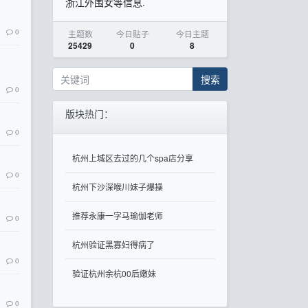
浙江外围女等信息.
0
主题数
今日贴子
今日主题
25429
0
8
搜索
0
版块热门：
0
杭州上城区去过的几个spa店分享
0
杭州下沙深喉川妹子爆操
推荐永康一字马瑜伽老师
0
杭州验证黑寡妇得病了
0
验证杭州余杭00后嫩妹
0