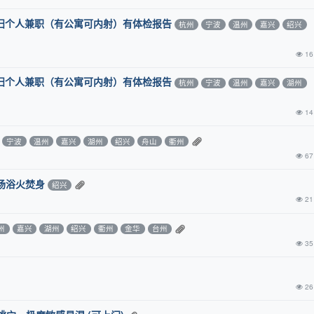
少妇个人兼职（有公寓可内射）有体检报告
杭州
宁波
温州
嘉兴
绍兴
16
少妇个人兼职（有公寓可内射）有体检报告
杭州
宁波
温州
嘉兴
湖州
14
宁波
温州
嘉兴
湖州
绍兴
舟山
衢州
67
场浴火焚身
绍兴
21
州
嘉兴
湖州
绍兴
衢州
金华
台州
35
26