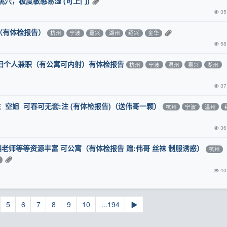
穴，极度敏感易湿 (可上门)
35
（有体检报告）
杭州
宁波
嘉兴
湖州
绍兴
金华
58
少妇个人兼职（有公寓可内射）有体检报告
杭州
宁波
温州
嘉兴
湖州
37
 空姐 可吞可无套:注 (有体检报告)（送伟哥一颗）
杭州
宁波
温州
36
蹈老师等等资源丰富 可公寓（有体检报告 赠:伟哥 丝袜 制服诱惑）
杭州
40
5
6
7
8
9
10
...194
▶