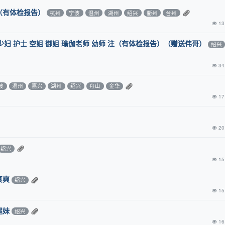
（有体检报告）
杭州
宁波
温州
湖州
绍兴
衢州
台州
13
少妇 护士 空姐 御姐 瑜伽老师 幼师 注（有体检报告）（赠送伟哥）
绍兴
34
波
温州
嘉兴
湖州
绍兴
舟山
金华
17
20
绍兴
15
真爽
绍兴
15
腿妹
绍兴
16